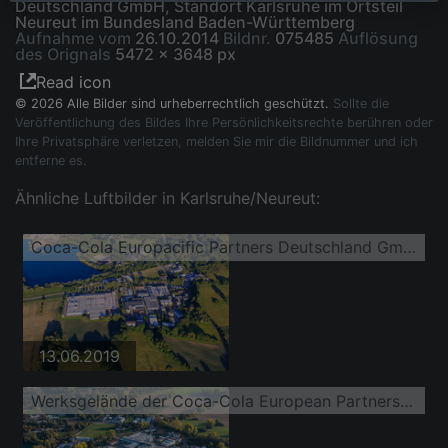
Deutschland GmbH, Standort Karlsruhe im Ortsteil
Neureut im Bundesland Baden-Württemberg
Aufnahme vom
26.10.2014
Bildnr.
075485
Auflösung
des Orignals
5472 x 3648 px
Read icon
© 2026 Alle Bilder sind urheberrechtlich geschützt.
Sollte die
Veröffentlichung des Bildes Ihre Persönlichkeitsrechte berühren oder
Ihre Privatsphäre verletzen, melden Sie mir die Bildnummer und ich
entferne es.
Ähnliche Luftbilder in Karlsruhe/Neureut:
Coca-Cola Europacific Partners Deutschland GmbH, Standort Karlsruhe
13.06.2019
Werksgelände der Coca-Cola European Partners Deutschland GmbH in Neureut