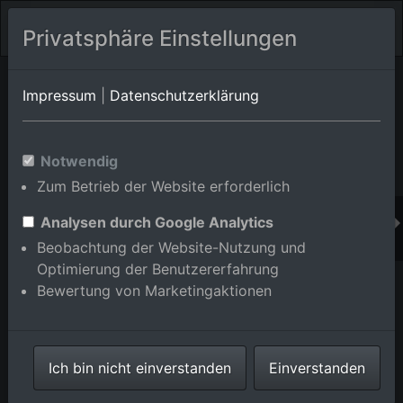
Privatsphäre Einstellungen
Orts-Album von Karlsruhe/Neureut
in Baden-
Impressum
|
Datenschutzerklärung
Württemberg,Deutschland
Im Shop bestellen
Notwendig
Zum Betrieb der Website erforderlich
Analysen durch Google Analytics
Beobachtung der Website-Nutzung und
Optimierung der Benutzererfahrung
Bewertung von Marketingaktionen
Ich bin nicht einverstanden
Einverstanden
Abfüllwerk der Coca-Cola Europacific Partners