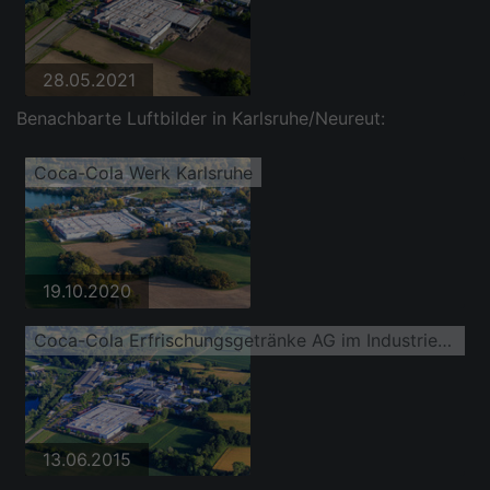
28.05.2021
Benachbarte Luftbilder in Karlsruhe/Neureut:
Coca-Cola Werk Karlsruhe
19.10.2020
Coca-Cola Erfrischungsgetränke AG im Industriegebiet Im kleinen Bruch
13.06.2015