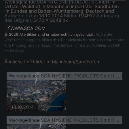
Werksgelände SCA HYGIENE PRODUCTS GmbH im
Ortsteil Waldhof in Mannheim im Ortsteil Sandhofen
im Bundesland Baden-Württemberg, Deutschland
Aufnahme vom
18.10.2014
Bildnr.
074912
Auflösung
des Orignals
5472 x 3648 px
WWW.SCA.COM
© 2026 Alle Bilder sind urheberrechtlich geschützt.
Sollte die
Veröffentlichung des Bildes Ihre Persönlichkeitsrechte berühren oder
Ihre Privatsphäre verletzen, melden Sie mir die Bildnummer und ich
entferne es.
Ähnliche Luftbilder in Mannheim/Sandhofen:
Werksgelände SCA HYGIENE PRODUCTS GmbH im Ortsteil Waldhof
18.10.2014
Werksgelände SCA HYGIENE PRODUCTS GmbH im Ortsteil Waldhof