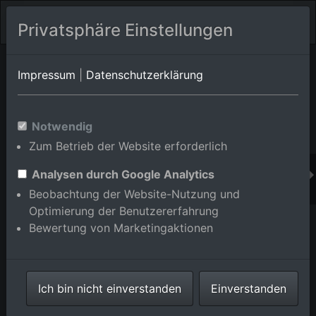
Privatsphäre Einstellungen
Orts-Album von Mannheim/Sandhofen
in Baden-
Impressum
|
Datenschutzerklärung
Württemberg,Deutschland
Im Shop bestellen
Notwendig
Zum Betrieb der Website erforderlich
Analysen durch Google Analytics
Beobachtung der Website-Nutzung und
Optimierung der Benutzererfahrung
Bewertung von Marketingaktionen
Ich bin nicht einverstanden
Einverstanden
Gebäude und Produktionshallen auf dem