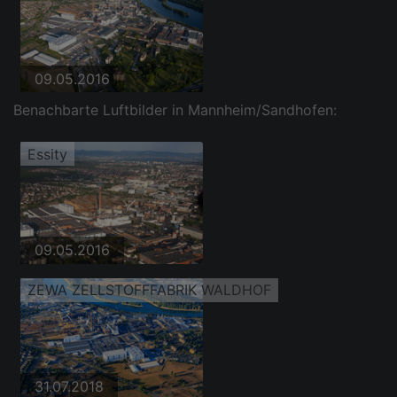
09.05.2016
Benachbarte Luftbilder in Mannheim/Sandhofen:
Essity
09.05.2016
ZEWA ZELLSTOFFFABRIK WALDHOF
31.07.2018